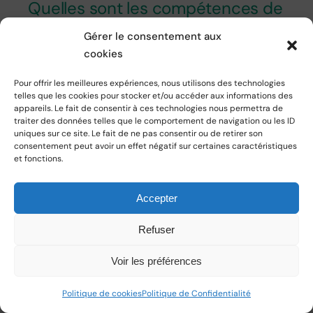
Quelles sont les compétences de
l’Intelligence Émotionnelle –
Gérer le consentement aux
E070 & E071
cookies
Découvre ce qu'est l'Intelligence
Pour offrir les meilleures expériences, nous utilisons des technologies
Émotionnelle et ses 2 premières
telles que les cookies pour stocker et/ou accéder aux informations des
appareils. Le fait de consentir à ces technologies nous permettra de
compétences : La Connaissance
traiter des données telles que le comportement de navigation ou les ID
uniques sur ce site. Le fait de ne pas consentir ou de retirer son
consentement peut avoir un effet négatif sur certaines caractéristiques
Lire la suite
et fonctions.
Accepter
Refuser
Voir les préférences
Politique de cookies
Politique de Confidentialité