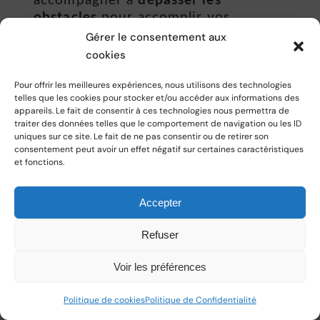
accompagner à
dépasser les
obstacles
pour accomplir vos
objectifs et vos rêves et ainsi
Gérer le consentement aux
profiter de votre vie
tout en étant
cookies
vous-même et heureux·se de
Pour offrir les meilleures expériences, nous utilisons des technologies
l’affirmer !
telles que les cookies pour stocker et/ou accéder aux informations des
appareils. Le fait de consentir à ces technologies nous permettra de
traiter des données telles que le comportement de navigation ou les ID
uniques sur ce site. Le fait de ne pas consentir ou de retirer son
FAQ
consentement peut avoir un effet négatif sur certaines caractéristiques
et fonctions.
Accepter
Imagine ...
Refuser
Voir les préférences
Grâce à ce programme La
Tribu, tu (re)trouveras la
Politique de cookies
Politique de Confidentialité