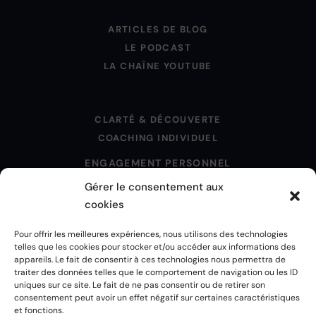
ARTICLES DE BLOG
LE PODCAST
LA CHAÎNE YOUTUBE
CLARTÉ & DÉCOUVERTE
COACHING INDIVIDUEL
ENGAGEMENT PERSONNEL
Gérer le consentement aux
cookies
MENTIONS LÉGALES
Pour offrir les meilleures expériences, nous utilisons des technologies
POLITIQUE DE CONFIDENTIALITÉ
telles que les cookies pour stocker et/ou accéder aux informations des
POLITIQUE DE COOKIES
appareils. Le fait de consentir à ces technologies nous permettra de
CGU
traiter des données telles que le comportement de navigation ou les ID
uniques sur ce site. Le fait de ne pas consentir ou de retirer son
CGV
consentement peut avoir un effet négatif sur certaines caractéristiques
CRÉDITS
et fonctions.