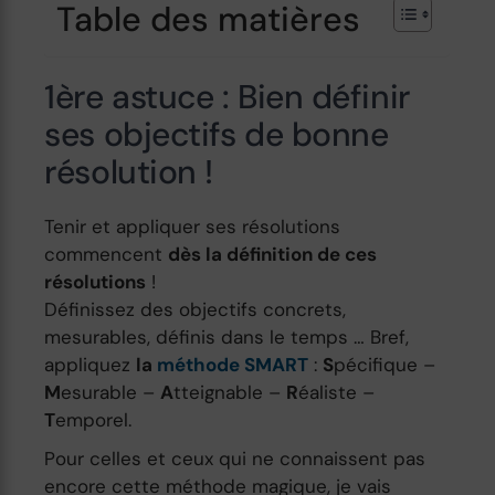
Table des matières
1ère astuce : Bien définir
ses objectifs de bonne
résolution !
Tenir et appliquer ses résolutions
commencent
dès la définition de ces
résolutions
!
Définissez des objectifs concrets,
mesurables, définis dans le temps … Bref,
appliquez
la
méthode SMART
:
S
pécifique –
M
esurable –
A
tteignable –
R
éaliste –
T
emporel.
Pour celles et ceux qui ne connaissent pas
encore cette méthode magique, je vais