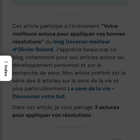
Cet article participe à l’évènement
“Votre
meilleure astuce pour appliquer vos bonnes
résolutions”
du
blog Devenez meilleur
d’Olivier Roland
. J’apprécie beaucoup ce
blog, notamment pour ses articles autour du
→
développement personnel et sur la
Index
recherche de sens. Mon article préféré est la
série des 6 articles sur le sens de la vie et
plus particulièrement
Le sens de la vie –
Découvrez votre but.
Dans cet article, je vous partage
3 astuces
pour appliquer vos résolutions
.