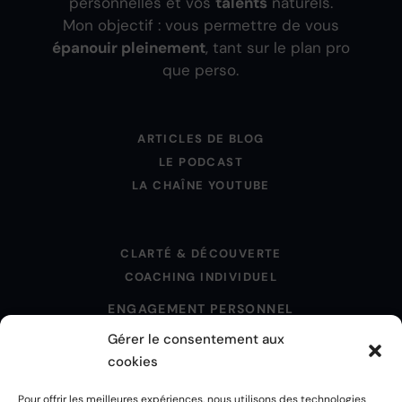
personnelles et vos
talents
naturels.
Mon objectif : vous permettre de vous
épanouir pleinement
, tant sur le plan pro
que perso.
ARTICLES DE BLOG
LE PODCAST
LA CHAÎNE YOUTUBE
CLARTÉ & DÉCOUVERTE
COACHING INDIVIDUEL
ENGAGEMENT PERSONNEL
Gérer le consentement aux
cookies
MENTIONS LÉGALES
Pour offrir les meilleures expériences, nous utilisons des technologies
POLITIQUE DE CONFIDENTIALITÉ