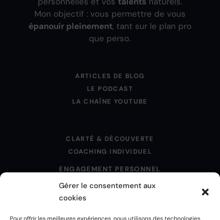
personnelles et vos
talents
naturels.
Mon objectif : vous permettre de vous
épanouir pleinement
, tant sur le plan pro
que perso.
ARTICLES DE BLOG
LE PODCAST
LA CHAÎNE YOUTUBE
CLARTÉ & DÉCOUVERTE
COACHING INDIVIDUEL
ENGAGEMENT PERSONNEL
Gérer le consentement aux
cookies
MENTIONS LÉGALES
Pour offrir les meilleures expériences, nous utilisons des technologies
POLITIQUE DE CONFIDENTIALITÉ