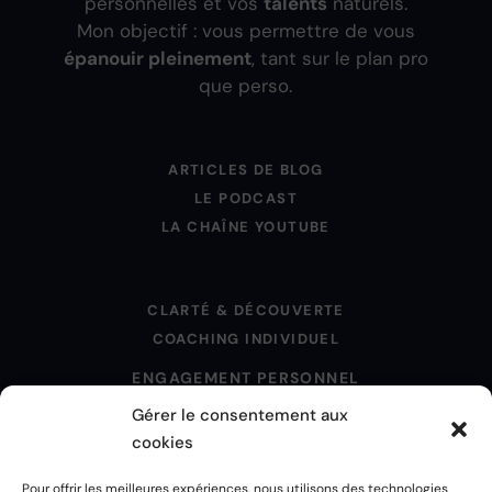
personnelles et vos
talents
naturels.
Mon objectif : vous permettre de vous
épanouir pleinement
, tant sur le plan pro
que perso.
ARTICLES DE BLOG
LE PODCAST
LA CHAÎNE YOUTUBE
CLARTÉ & DÉCOUVERTE
COACHING INDIVIDUEL
ENGAGEMENT PERSONNEL
Gérer le consentement aux
cookies
MENTIONS LÉGALES
Pour offrir les meilleures expériences, nous utilisons des technologies
POLITIQUE DE CONFIDENTIALITÉ