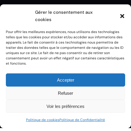
Gérer le consentement aux
ARTICLES DE BLOG
cookies
LE PODCAST
LA CHAÎNE YOUTUBE
Pour offrir les meilleures expériences, nous utilisons des technologies
telles que les cookies pour stocker et/ou accéder aux informations des
appareils. Le fait de consentir à ces technologies nous permettra de
traiter des données telles que le comportement de navigation ou les ID
CLARTÉ & DÉCOUVERTE
uniques sur ce site. Le fait de ne pas consentir ou de retirer son
consentement peut avoir un effet négatif sur certaines caractéristiques
COACHING INDIVIDUEL
et fonctions.
ENGAGEMENT PERSONNEL
Accepter
MENTIONS LÉGALES
Refuser
POLITIQUE DE CONFIDENTIALITÉ
Voir les préférences
POLITIQUE DE COOKIES
CGU
Politique de cookies
Politique de Confidentialité
CGV
CRÉDITS