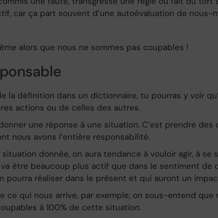
ommis une faute, transgressé une règle ou fait du tort à
ectif, car ça part souvent d’une autoévaluation de nous-
-même alors que nous ne sommes pas coupables !
esponsable
de la définition dans un dictionnaire, tu pourras y voir
res actions ou de celles des autres.
 donner une réponse à une situation. C’est prendre des 
nt nous avons l’entière responsabilité.
tuation donnée, on aura tendance à vouloir agir, à se s
a être beaucoup plus actif que dans le sentiment de cul
on pourra réaliser dans le présent et qui auront un impa
de ce qui nous arrive, par exemple, on sous-entend que 
upables à 100% de cette situation.