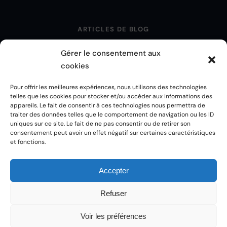
ARTICLES DE BLOG
LE PODCAST
Gérer le consentement aux
LA CHAÎNE YOUTUBE
cookies
Pour offrir les meilleures expériences, nous utilisons des technologies
CLARTÉ & DÉCOUVERTE
telles que les cookies pour stocker et/ou accéder aux informations des
appareils. Le fait de consentir à ces technologies nous permettra de
COACHING INDIVIDUEL
traiter des données telles que le comportement de navigation ou les ID
uniques sur ce site. Le fait de ne pas consentir ou de retirer son
ENGAGEMENT PERSONNEL
consentement peut avoir un effet négatif sur certaines caractéristiques
et fonctions.
MENTIONS LÉGALES
Accepter
POLITIQUE DE CONFIDENTIALITÉ
POLITIQUE DE COOKIES
Refuser
CGU
Voir les préférences
CGV