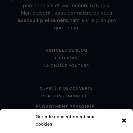
personnelles et vos
talents
naturels.
Mon objectif : vous permettre de vous
épanouir pleinement
, tant sur le plan pro
que perso.
ARTICLES DE BLOG
LE PODCAST
LA CHAÎNE YOUTUBE
CLARTÉ & DÉCOUVERTE
COACHING INDIVIDUEL
ENGAGEMENT PERSONNEL
Gérer le consentement aux
cookies
MENTIONS LÉGALES