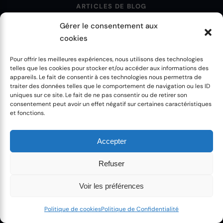
ARTICLES DE BLOG
LE PODCAST
Gérer le consentement aux
LA CHAÎNE YOUTUBE
cookies
Pour offrir les meilleures expériences, nous utilisons des technologies
telles que les cookies pour stocker et/ou accéder aux informations des
CLARTÉ & DÉCOUVERTE
appareils. Le fait de consentir à ces technologies nous permettra de
COACHING INDIVIDUEL
traiter des données telles que le comportement de navigation ou les ID
uniques sur ce site. Le fait de ne pas consentir ou de retirer son
ENGAGEMENT PERSONNEL
consentement peut avoir un effet négatif sur certaines caractéristiques
et fonctions.
MENTIONS LÉGALES
Accepter
POLITIQUE DE CONFIDENTIALITÉ
Refuser
POLITIQUE DE COOKIES
CGU
Voir les préférences
CGV
CRÉDITS
Politique de cookies
Politique de Confidentialité