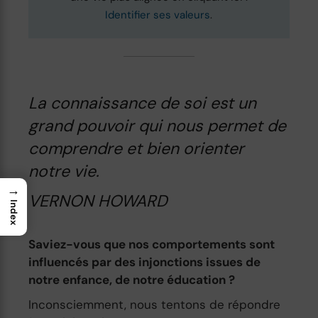
Identifier ses valeurs
.
La connaissance de soi est un
grand pouvoir qui nous permet de
comprendre et bien orienter
notre vie.
→
VERNON HOWARD
Index
Saviez-vous que nos comportements sont
influencés par des injonctions issues de
notre enfance, de notre éducation ?
Inconsciemment, nous tentons de répondre