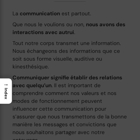
La
communication
est partout.
Que nous le voulions ou non,
nous avons des
interactions avec autrui
.
Tout notre corps transmet une information.
Nous échangeons des informations que ce
soit sous forme visuelle, auditive ou
kinesthésique.
Communiquer signifie établir des relations
→
avec quelqu’un
. Il est important de
Index
comprendre comment nos valeurs et nos
modes de fonctionnement peuvent
influencer cette communication pour
s’assurer que nous transmettons de la bonne
manière les messages et convictions que
nous souhaitons partager avec notre
entourage.