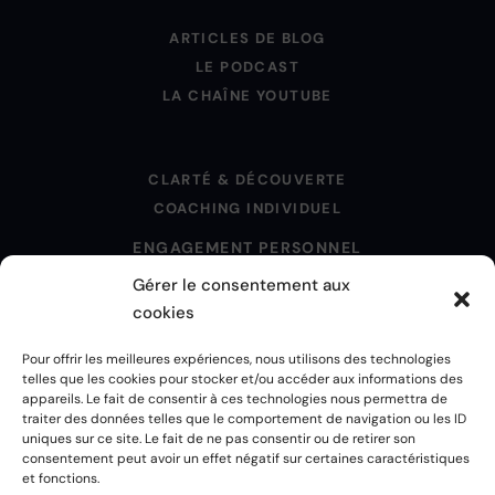
ARTICLES DE BLOG
LE PODCAST
LA CHAÎNE YOUTUBE
CLARTÉ & DÉCOUVERTE
COACHING INDIVIDUEL
ENGAGEMENT PERSONNEL
Gérer le consentement aux
cookies
MENTIONS LÉGALES
Pour offrir les meilleures expériences, nous utilisons des technologies
POLITIQUE DE CONFIDENTIALITÉ
telles que les cookies pour stocker et/ou accéder aux informations des
POLITIQUE DE COOKIES
appareils. Le fait de consentir à ces technologies nous permettra de
CGU
traiter des données telles que le comportement de navigation ou les ID
uniques sur ce site. Le fait de ne pas consentir ou de retirer son
CGV
consentement peut avoir un effet négatif sur certaines caractéristiques
CRÉDITS
et fonctions.