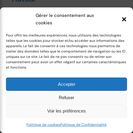
Gérer le consentement aux
cookies
Pour offrir les meilleures expériences, nous utilisons des technologies
telles que les cookies pour stocker et/ou accéder aux informations des
appareils. Le fait de consentir à ces technologies nous permettra de
traiter des données telles que le comportement de navigation ou les ID
uniques sur ce site. Le fait de ne pas consentir ou de retirer son
consentement peut avoir un effet négatif sur certaines caractéristiques
Houefa Gbaguidi
et fonctions.
Coach professionnelle, j'accompagne les
salarié·es en questionnement professionnel à
Accepter
trouver un job aligné à leurs valeurs
Refuser
personnelles 🧭 & leurs talents naturels 🌟.
Reprenez votre vie en main et devenez
Voir les préférences
l'architecte de votre de vie 🍃 Si vous vous
interrogez sur votre carrière ou si vous ne
Politique de cookies
Politique de Confidentialité
savez pas quelle pourrait être la prochaine