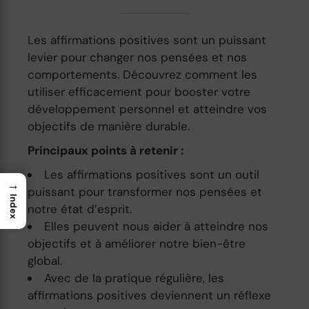
Les affirmations positives sont un puissant
levier pour changer nos pensées et nos
comportements. Découvrez comment les
utiliser efficacement pour booster votre
développement personnel et atteindre vos
objectifs de manière durable.
Principaux points à retenir :
Les affirmations positives sont un outil
→
puissant pour transformer nos pensées et
Index
notre état d’esprit.
Elles peuvent nous aider à atteindre nos
objectifs et à améliorer notre bien-être
global.
Avec de la pratique régulière, les
affirmations positives deviennent un réflexe